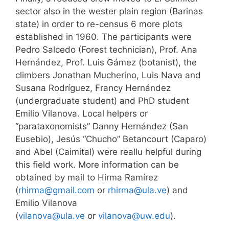
sector also in the wester plain region (Barinas
state) in order to re-census 6 more plots
established in 1960. The participants were
Pedro Salcedo (Forest technician), Prof. Ana
Hernández, Prof. Luis Gámez (botanist), the
climbers Jonathan Mucherino, Luis Nava and
Susana Rodríguez, Francy Hernández
(undergraduate student) and PhD student
Emilio Vilanova. Local helpers or
“parataxonomists” Danny Hernández (San
Eusebio), Jesús “Chucho” Betancourt (Caparo)
and Abel (Caimital) were reallu helpful during
this field work. More information can be
obtained by mail to Hirma Ramírez
(
rhirma@gmail.com
or
rhirma@ula.ve
) and
Emilio Vilanova
(
vilanova@ula.ve
or
vilanova@uw.edu
).