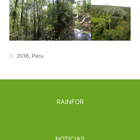
Etiquetas
2016
,
Peru
RAINFOR
NOTICIAS